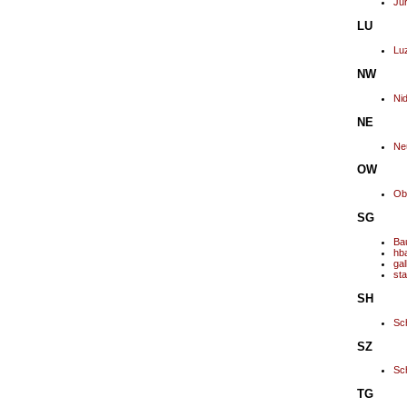
Ju
LU
Lu
NW
Ni
NE
Ne
OW
Ob
SG
Ba
hb
gal
sta
SH
Sc
SZ
Sc
TG