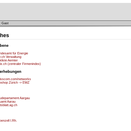
: Gast
ches
bene
ndesamt für Energie
v.ch Verwaltung
kliste Aemter
ix.ch (zentraler Firmenindex)
serhebungen
isscom.com/networks
oshop Zürich -> EWZ
udepartament Aargau
uamt Aarau
sblatt.ag.ch
enzell I.Rh.