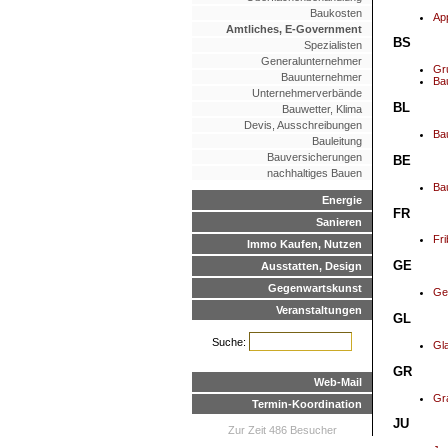
Baukosten
Ap
Amtliches, E-Government
BS
Spezialisten
Generalunternehmer
Gr
Bauunternehmer
Ba
Unternehmerverbände
BL
Bauwetter, Klima
Devis, Ausschreibungen
Ba
Bauleitung
Bauversicherungen
BE
nachhaltiges Bauen
Ba
Energie
FR
Sanieren
Fr
Immo Kaufen, Nutzen
GE
Ausstatten, Design
Gegenwartskunst
Ge
Veranstaltungen
GL
Suche:
Gl
GR
Web-Mail
Gr
Termin-Koordination
JU
Zur Zeit 486 Besucher