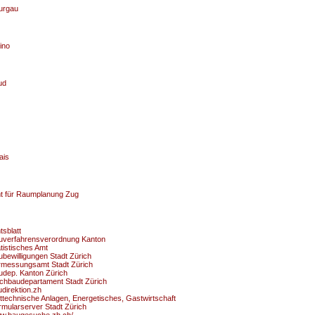
urgau
ino
ud
ais
t für Raumplanung Zug
sblatt
uverfahrensverordnung Kanton
tistisches Amt
bewilligungen Stadt Zürich
rmessungsamt Stadt Zürich
udep. Kanton Zürich
chbaudepartament Stadt Zürich
direktion.zh
ttechnische Anlagen, Energetisches, Gastwirtschaft
rmularserver Stadt Zürich