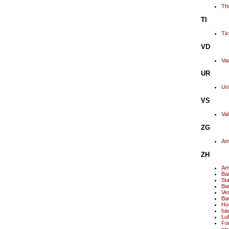
Th
TI
Tic
VD
Va
UR
Uri
VS
Val
ZG
Am
ZH
Amt
Ba
Sta
Bau
Ve
Ba
Ho
bau
Luf
Fo