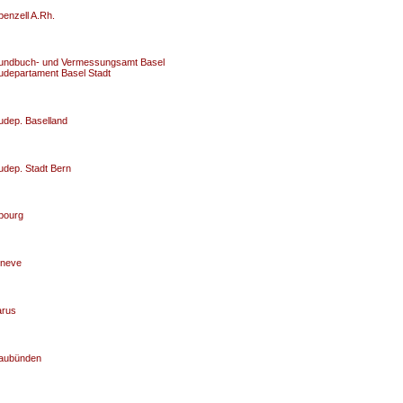
penzell A.Rh.
undbuch- und Vermessungsamt Basel
udepartament Basel Stadt
udep. Baselland
udep. Stadt Bern
ibourg
neve
arus
aubünden