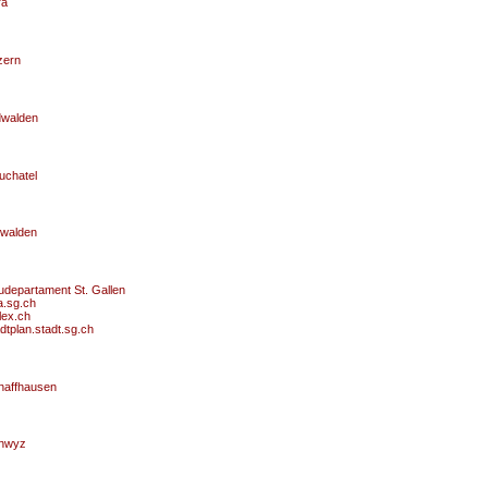
ra
zern
dwalden
uchatel
walden
udepartament St. Gallen
a.sg.ch
lex.ch
dtplan.stadt.sg.ch
haffhausen
hwyz