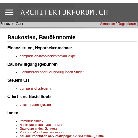
Benutzer: Gast
[
Anmelden / Registrieren
]
Baukosten, Bauökonomie
Finanzierung, Hypothekenrechner
comparis.ch/hypotheken/default.aspx
Baubewilligungsgebühren
Gebührenrechner Baubewilligungen Stadt ZH
Steuern CH
comparis.ch/steuern
Offert- und Bestelltools
velux.ch/konfigurator
Index
Immobilienindex
Baukostenindex Deutschland
Baukostenindex Schweiz
Zürcher Wohnbaukostenindex
baudokumentation.ch/7/staticpage/00/00/30/index_7.html