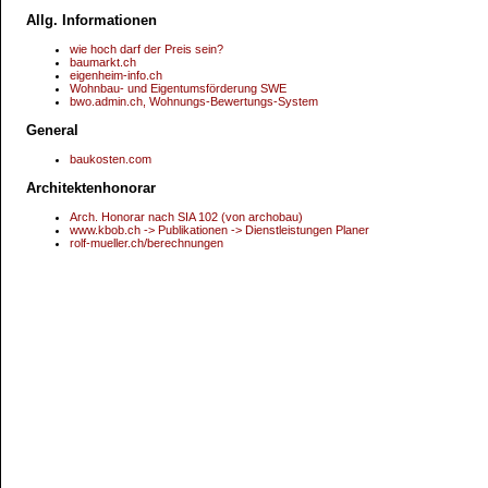
Allg. Informationen
wie hoch darf der Preis sein?
baumarkt.ch
eigenheim-info.ch
Wohnbau- und Eigentumsförderung SWE
bwo.admin.ch, Wohnungs-Bewertungs-System
General
baukosten.com
Architektenhonorar
Arch. Honorar nach SIA 102 (von archobau)
www.kbob.ch -> Publikationen -> Dienstleistungen Planer
rolf-mueller.ch/berechnungen