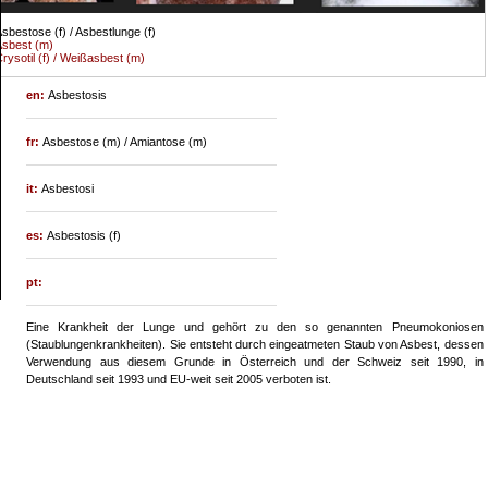
sbestose (f) / Asbestlunge (f)
sbest (m)
rysotil (f) / Weißasbest (m)
en:
Asbestosis
fr:
Asbestose (m) / Amiantose (m)
it:
Asbestosi
es:
Asbestosis (f)
pt:
Eine Krankheit der Lunge und gehört zu den so genannten Pneumokoniosen
(Staublungenkrankheiten). Sie entsteht durch eingeatmeten Staub von Asbest, dessen
Verwendung aus diesem Grunde in Österreich und der Schweiz seit 1990, in
Deutschland seit 1993 und EU-weit seit 2005 verboten ist.