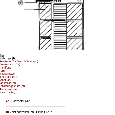
6
12
agerfuge (f)
ewände (f) / Ausschrägung (f)
enstersturz (m)
tandfuge
Bord
Wassernase
übelachse (f)
Sandfuge
adenfalz (m)
ntlastungssturz (m)
intersturz (m)
bweiser (m)
en:
Horizontal joint
fr:
Joint horizontal (m) / Emboîture (f)