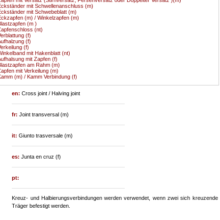
ckständer mit Schwellenanschluss (m)
ckständer mit Schwebeblatt (m)
ckzapfen (m) / Winkelzapfen (m)
lastzapfen (m )
apfenschloss (nt)
erblattung (f)
ufhalzung (f)
erkeilung (f)
inkelband mit Hakenblatt (nt)
ufhalsung mit Zapfen (f)
Blastzapfen am Rahm (m)
apfen mit Verkeilung (m)
amm (m) / Kamm Verbindung (f)
en:
Cross joint / Halving joint
fr:
Joint transversal (m)
it:
Giunto trasversale (m)
es:
Junta en cruz (f)
pt:
Kreuz- und Halbierungsverbindungen werden verwendet, wenn zwei sich kreuzende
Träger befestigt werden.