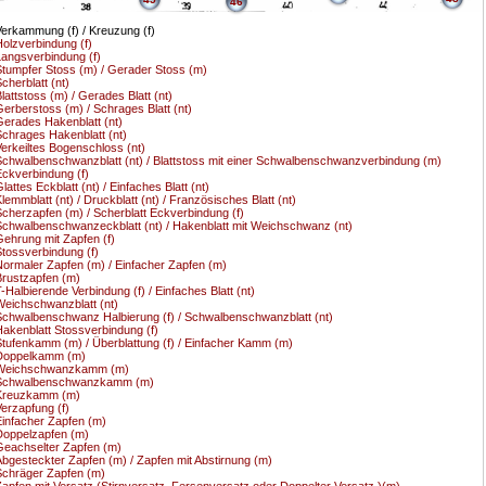
46
erkammung (f) / Kreuzung (f)
olzverbindung (f)
angsverbindung (f)
tumpfer Stoss (m) / Gerader Stoss (m)
cherblatt (nt)
lattstoss (m) / Gerades Blatt (nt)
erberstoss (m) / Schrages Blatt (nt)
erades Hakenblatt (nt)
chrages Hakenblatt (nt)
erkeiltes Bogenschloss (nt)
chwalbenschwanzblatt (nt) / Blattstoss mit einer Schwalbenschwanzverbindung (m)
ckverbindung (f)
lattes Eckblatt (nt) / Einfaches Blatt (nt)
lemmblatt (nt) / Druckblatt (nt) / Französisches Blatt (nt)
cherzapfen (m) / Scherblatt Eckverbindung (f)
chwalbenschwanzeckblatt (nt) / Hakenblatt mit Weichschwanz (nt)
ehrung mit Zapfen (f)
tossverbindung (f)
ormaler Zapfen (m) / Einfacher Zapfen (m)
rustzapfen (m)
-Halbierende Verbindung (f) / Einfaches Blatt (nt)
eichschwanzblatt (nt)
chwalbenschwanz Halbierung (f) / Schwalbenschwanzblatt (nt)
akenblatt Stossverbindung (f)
tufenkamm (m) / Überblattung (f) / Einfacher Kamm (m)
Doppelkamm (m)
Weichschwanzkamm (m)
Schwalbenschwanzkamm (m)
Kreuzkamm (m)
erzapfung (f)
infacher Zapfen (m)
oppelzapfen (m)
eachselter Zapfen (m)
bgesteckter Zapfen (m) / Zapfen mit Abstirnung (m)
chräger Zapfen (m)
apfen mit Versatz (Stirnversatz, Fersenversatz oder Doppelter Versatz )(m)