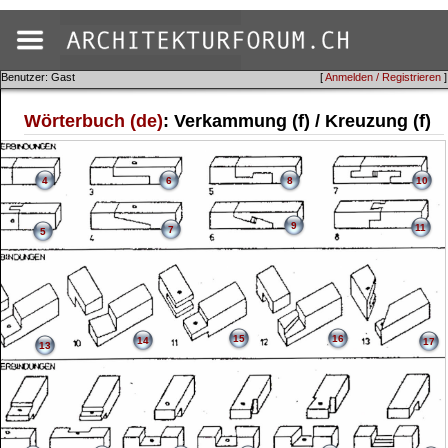
Benutzer: Gast
[
Anmelden / Registrieren
]
Wörterbuch (de)
: Verkammung (f) / Kreuzung (f)
4
6
8
10
9
11
7
5
15
16
14
17
13