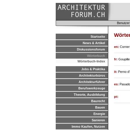
Benutzer
Wörte
Startseite
News & Artikel
en:
Corner
Diskussionsforum
Wörterbuch
fr:
Goupille
Wörterbuch-Index
Jobs & Praktika
it:
Perno d'
Architekturbüros
Architekturführer
es:
Pasado
Berufswerkzeuge
Theorie, Ausbildung
pt:
Baurecht
Bauen
Energie
Sanieren
Immo Kaufen, Nutzen