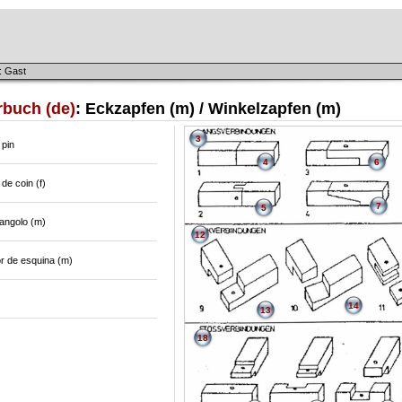
: Gast
rbuch (de)
: Eckzapfen (m) / Winkelzapfen (m)
3
 pin
4
6
 de coin (f)
7
5
angolo (m)
12
r de esquina (m)
14
13
18