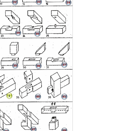
23
22
24
29
30
37
35
36
1
40
41
47
48