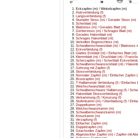
Eckzapfen (m) / Winkelzapfen (m)
Holzverbindung (f)
Langsverbindung (f)
Stumpfer Stoss (m) / Gerader Stoss (m)
Scherblatt (nt)
Blattstoss (m) / Gerades Blatt (nt)
Gerberstoss (m) / Schrages Blatt (nt)
Gerades Hakenblatt (nt)
Schrages Hakenblatt (nt)
Verkeiltes Bogenschloss (nt)
Schwalbenschwanzblatt (nt) / Blattstoss
Eckverbindung (f)
Glattes Eckblatt (nt) / Einfaches Blatt (nt)
Klemmblatt (nt) / Druckblatt (nt) / Französ
Scherzapfen (m) / Scherblatt Eckverbindu
Schwalbenschwanzeckblatt (nt) / Hakenbl
Gehrung mit Zapfen (f)
Stossverbindung (f)
Normaler Zapfen (m) / Einfacher Zapfen 
Brustzapfen (m)
T-Halbierende Verbindung (f) / Einfaches B
Weichschwanzblatt (nt)
Schwalbenschwanz Halbierung (f) / Schw
Hakenblatt Stossverbindung (f)
Verkammung (f) / Kreuzung (f)
Stufenkamm (m) / Überblattung (f) / Ein
Doppelkamm (m)
Weichschwanzkamm (m)
Schwalbenschwanzkamm (m)
Kreuzkamm (m)
Verzapfung (f)
Einfacher Zapfen (m)
Doppelzapfen (m)
Geachselter Zapfen (m)
Abgesteckter Zapfen (m) / Zapfen mit Abs
Schräger Zapfen (m)