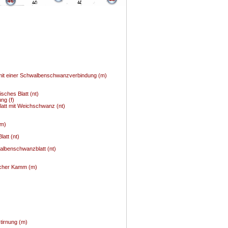
46
 mit einer Schwalbenschwanzverbindung (m)
isches Blatt (nt)
ng (f)
att mit Weichschwanz (nt)
(m)
latt (nt)
albenschwanzblatt (nt)
facher Kamm (m)
tirnung (m)