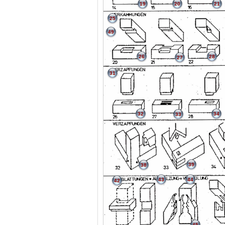
19
20
21
25
49
26
28
27
31
32
34
33
39
38
43
44
42
45