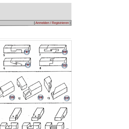
[
Anmelden / Registrieren
]
8
10
9
11
15
16
17