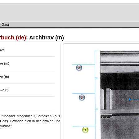
: Gast
rbuch (de)
: Architrav (m)
ave
ve (m)
2
ve (m)
ave (f)
3
n ruhender tragender Querbalken (aus
Holz). Befinden sich in der antiken und
aukunst.
1