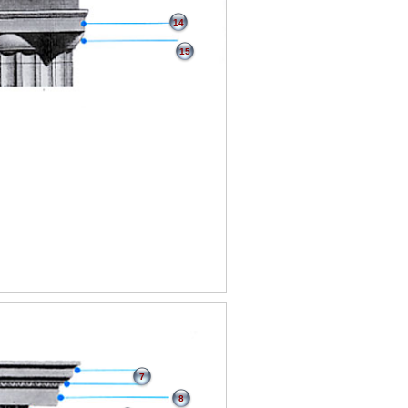
14
15
7
8