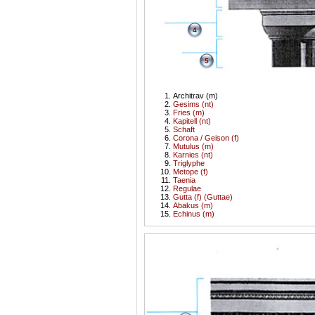
4
5
Architrav (m)
Gesims (nt)
Fries (m)
Kapitell (nt)
Schaft
Corona / Geison (f)
Mutulus (m)
Karnies (nt)
Triglyphe
Metope (f)
Taenia
Regulae
Gutta (f) (Guttae)
Abakus (m)
Echinus (m)