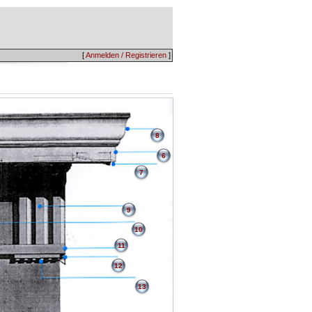
[
Anmelden / Registrieren
]
8
6
7
9
10
11
12
13