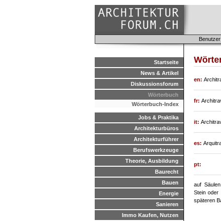
Benutzer
Wörte
Startseite
News & Artikel
en:
Architr
Diskussionsforum
Wörterbuch
fr:
Architra
Wörterbuch-Index
Jobs & Praktika
it:
Architra
Architekturbüros
Architekturführer
es:
Arquitr
Berufswerkzeuge
Theorie, Ausbildung
pt:
Baurecht
Bauen
auf Säule
Stein oder 
Energie
späteren B
Sanieren
Immo Kaufen, Nutzen