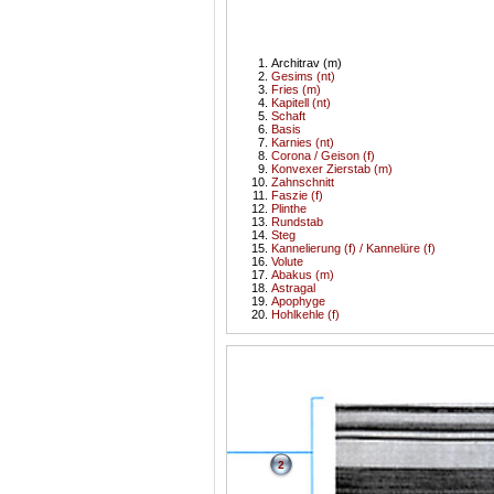
Architrav (m)
Gesims (nt)
Fries (m)
Kapitell (nt)
Schaft
Basis
Karnies (nt)
Corona / Geison (f)
Konvexer Zierstab (m)
Zahnschnitt
Faszie (f)
Plinthe
Rundstab
Steg
Kannelierung (f) / Kannelüre (f)
Volute
Abakus (m)
Astragal
Apophyge
Hohlkehle (f)
2