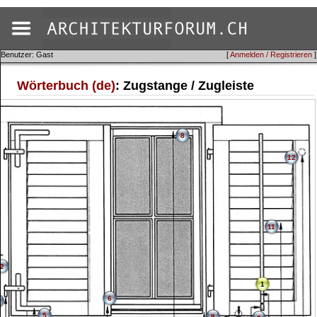
Benutzer: Gast
[
Anmelden / Registrieren
]
Wörterbuch (de)
: Zugstange / Zugleiste
8
12
11
2
1
6
5
9