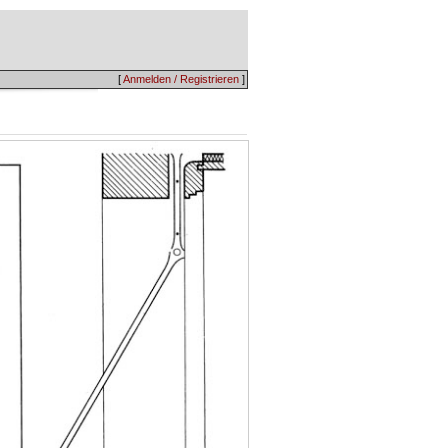
[
Anmelden / Registrieren
]