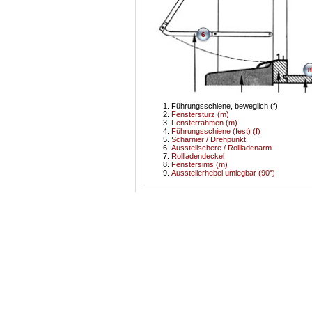
6
8
Führungsschiene, beweglich (f)
Fenstersturz (m)
Fensterrahmen (m)
Führungsschiene (fest) (f)
Scharnier / Drehpunkt
Ausstellschere / Rollladenarm
Rollladendeckel
Fenstersims (m)
Ausstellerhebel umlegbar (90°)