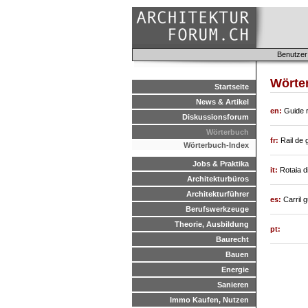
Benutzer
Wörte
Startseite
News & Artikel
en:
Guide r
Diskussionsforum
Wörterbuch
fr:
Rail de 
Wörterbuch-Index
Jobs & Praktika
it:
Rotaia d
Architekturbüros
Architekturführer
es:
Carril 
Berufswerkzeuge
Theorie, Ausbildung
pt:
Baurecht
Bauen
Energie
Sanieren
Immo Kaufen, Nutzen