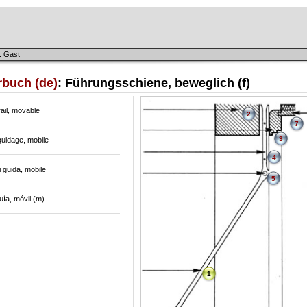
: Gast
rbuch (de)
: Führungsschiene, beweglich (f)
ail, movable
2
7
3
guidage, mobile
4
i guida, mobile
5
guía, móvil (m)
1