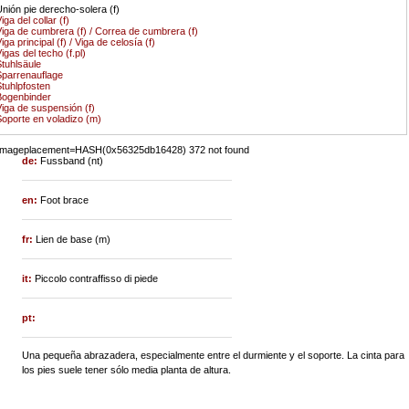
nión pie derecho-solera (f)
iga del collar (f)
iga de cumbrera (f) / Correa de cumbrera (f)
iga principal (f) / Viga de celosía (f)
igas del techo (f.pl)
tuhlsäule
parrenauflage
tuhlpfosten
Bogenbinder
iga de suspensión (f)
oporte en voladizo (m)
::imageplacement=HASH(0x56325db16428) 372 not found
de:
Fussband (nt)
en:
Foot brace
fr:
Lien de base (m)
it:
Piccolo contraffisso di piede
pt:
Una pequeña abrazadera, especialmente entre el durmiente y el soporte. La cinta para
los pies suele tener sólo media planta de altura.