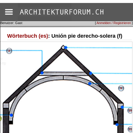
Benutzer: Gast
[
Anmelden / Registrieren
]
Wörterbuch (es)
: Unión pie derecho-solera (f)
2
9
10
11