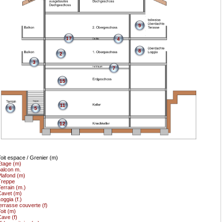
9
17
4
8
2
3
7
15
11
6
5
12
oit espace / Grenier (m)
tage (m)
alcon m.
lafond (m)
Treppe
errain (m.)
avet (m)
oggia (f.)
errasse couverte (f)
oit (m)
ave (f)