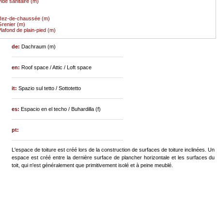
ide sanitaire (m)
Rez-de-chaussée (m)
renier (m)
lafond de plain-pied (m)
de:
Dachraum (m)
en:
Roof space / Attic / Loft space
it:
Spazio sul tetto / Sottotetto
es:
Espacio en el techo / Buhardilla (f)
pt:
L'espace de toiture est créé lors de la construction de surfaces de toiture inclinées. Un
espace est créé entre la dernière surface de plancher horizontale et les surfaces du
toit, qui n'est généralement que primitivement isolé et à peine meublé.