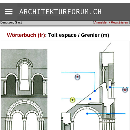
Benutzer: Gast
[
Anmelden / Registrieren
]
Wörterbuch (fr)
: Toit espace / Grenier (m)
8
5
1