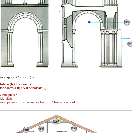
7
6
oit espace / Grenier (m)
alerie (f) / Tribune (f)
ef centrale (f) / Nef principale (f)
ündelpfeiler
ide aisle
oit à pignon (m) / Toiture inclinée (f) / Toiture en pente (f)
1
16
14
13
10