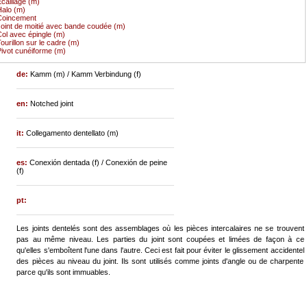
caillage (m)
alo (m)
Coincement
oint de moitié avec bande coudée (m)
ol avec épingle (m)
ourillon sur le cadre (m)
ivot cunéiforme (m)
de:
Kamm (m) / Kamm Verbindung (f)
en:
Notched joint
it:
Collegamento dentellato (m)
es:
Conexión dentada (f) / Conexión de peine
(f)
pt:
Les joints dentelés sont des assemblages où les pièces intercalaires ne se trouvent
pas au même niveau. Les parties du joint sont coupées et limées de façon à ce
qu'elles s'emboîtent l'une dans l'autre. Ceci est fait pour éviter le glissement accidentel
des pièces au niveau du joint. Ils sont utilisés comme joints d'angle ou de charpente
parce qu'ils sont immuables.