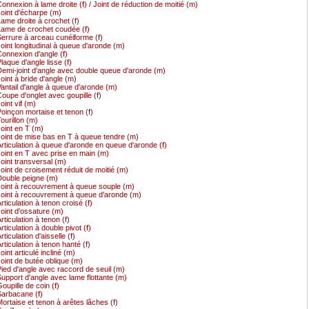
onnexion à lame droite (f) / Joint de réduction de moitié (m)
oint d'écharpe (m)
ame droite à crochet (f)
ame de crochet coudée (f)
errure à arceau cunéiforme (f)
oint longitudinal à queue d'aronde (m)
onnexion d'angle (f)
laque d'angle lisse (f)
emi-joint d'angle avec double queue d'aronde (m)
oint à bride d'angle (m)
antail d'angle à queue d'aronde (m)
oupe d'onglet avec goupille (f)
oint vif (m)
oinçon mortaise et tenon (f)
ourillon (m)
oint en T (m)
oint de mise bas en T à queue tendre (m)
rticulation à queue d'aronde en queue d'aronde (f)
oint en T avec prise en main (m)
oint transversal (m)
oint de croisement réduit de moitié (m)
ouble peigne (m)
oint à recouvrement à queue souple (m)
oint à recouvrement à queue d'aronde (m)
rticulation à tenon croisé (f)
oint d'ossature (m)
rticulation à tenon (f)
rticulation à double pivot (f)
rticulation d'aisselle (f)
rticulation à tenon hanté (f)
oint articulé incliné (m)
oint de butée oblique (m)
ied d'angle avec raccord de seuil (m)
upport d'angle avec lame flottante (m)
oupille de coin (f)
arbacane (f)
ortaise et tenon à arêtes lâches (f)