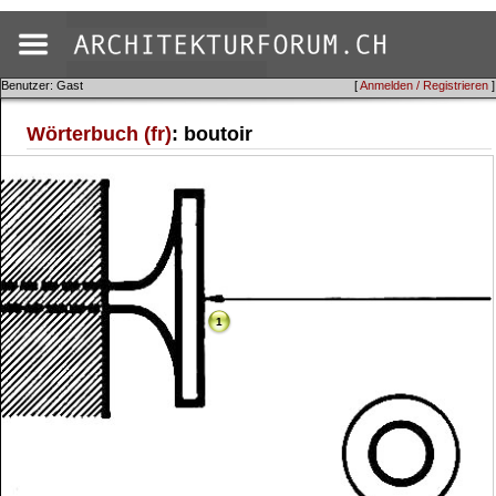
Benutzer: Gast
[
Anmelden / Registrieren
]
Wörterbuch (fr)
: boutoir
1