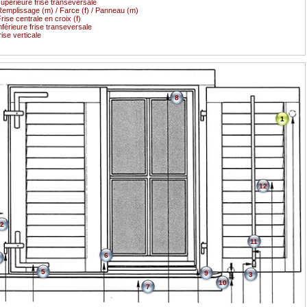
upérieure frise transeversale
emplissage (m) / Farce (f) / Panneau (m)
rise centrale en croix (f)
nférieure frise transeversale
rise verticale
8
1
12
2
11
6
5
9
3
10
7