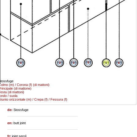
5
4
2
3
1
6
tossfuge
olmo (m) / Corona (f) (di mattoni)
rincipale (di mattone)
esta (di mattoni)
ondo / suola
iunto orizzontale (m) / Crepa (f) / Fessura (f)
de:
Stossfuge
en:
butt joint
fr:
joint serré