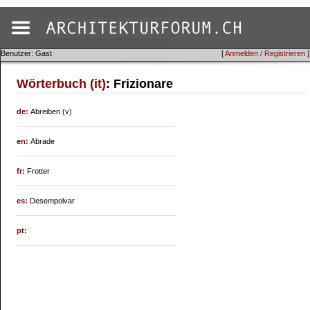
Benutzer: Gast
[
Anmelden / Registrieren
]
Wörterbuch (it)
: Frizionare
de:
Abreiben (v)
en:
Abrade
fr:
Frotter
es:
Desempolvar
pt: