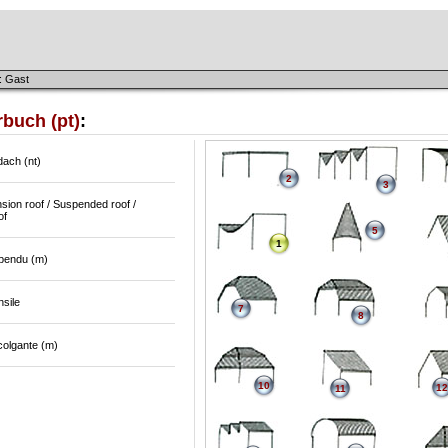
: Gast
buch (pt)
:
ach (nt)
2
3
sion roof / Suspended roof /
of
5
1
spendu (m)
nsile
7
8
colgante (m)
10
12
11