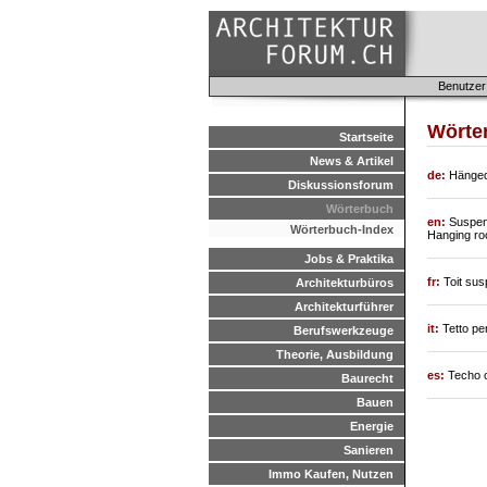
Benutzer
Wörter
Startseite
News & Artikel
de:
Hänged
Diskussionsforum
Wörterbuch
en:
Suspen
Wörterbuch-Index
Hanging ro
Jobs & Praktika
fr:
Toit su
Architekturbüros
Architekturführer
it:
Tetto pe
Berufswerkzeuge
Theorie, Ausbildung
es:
Techo 
Baurecht
Bauen
Energie
Sanieren
Immo Kaufen, Nutzen