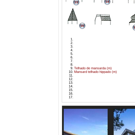
14
13
16
Telhado de mansarda (m)
Mansard telhado hippado (m)