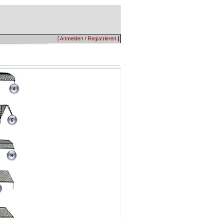
[
Anmelden / Registrieren
]
4
6
9