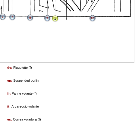
6
7
8
9
10
1
de:
Flugpfette (f)
en:
Suspended purlin
fr:
Panne volante (f)
it:
Arcareccio volante
es:
Correa voladora (f)