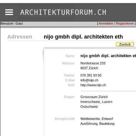
Benutzer: Gast
[
Anmelden / Registrieren
]
Adressen
nijo gmbh dipl. architekten eth
Zurück
nijo gmbh dipl. architekten e
Name
Adresse
Nordstrasse 233
8037 Zürich
Telefon
076 391 93 50
E-Mail
info@nijo.ch
Web
http://www.nijo.ch
Region
Grossraum Zürich
Innerschweiz, Luzern
Ostschweiz
Kerngeschäft
Wettbewerbe, Entwurf
Ausführung, Bauleitung