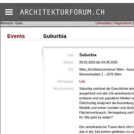
Benutzer: Gast
[
Anmelden / Registrieren
]
Events
Suburbia
Suburbia
Titel
Datum
06.03.2025 bis 04.08.2025
Ort
Wien, Architekturzentrum Wien - Ausst
Museumsplatz 1 - 1070 Wien
Homepage
Link
Beschreibung
Suburbia zeichnet die Geschichte ein
ausgehend von den US-amerikanische
eroberte und von populären Medien un
Gleichzeitig analysiert die Ausstellu
Modells und seiner sozialen und ökol
Flächenverbrauch, Versiegelung und 
ist: Wie geht es weiter?
Der amerikanische Traum lässt sich m
das in der Zeit stehen geblieben zu s