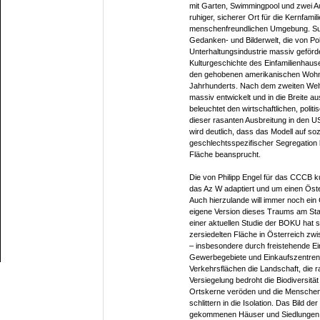
mit Garten, Swimmingpool und zwei Au
ruhiger, sicherer Ort für die Kernfamil
menschenfreundlichen Umgebung. Subu
Gedanken- und Bilderwelt, die von Poli
Unterhaltungsindustrie massiv geförd
Kulturgeschichte des Einfamilienhaus
den gehobenen amerikanischen Wohnv
Jahrhunderts. Nach dem zweiten Weltk
massiv entwickelt und in die Breite au
beleuchtet den wirtschaftlichen, polit
dieser rasanten Ausbreitung in den U
wird deutlich, dass das Modell auf soz
geschlechtsspezifischer Segregation 
Fläche beansprucht.
Die von Philipp Engel für das CCCB ku
das Az W adaptiert und um einen Öst
Auch hierzulande will immer noch ein
eigene Version dieses Traums am Stad
einer aktuellen Studie der BOKU hat s
zersiedelten Fläche in Österreich zw
– insbesondere durch freistehende Ei
Gewerbegebiete und Einkaufszentren.
Verkehrsflächen die Landschaft, die r
Versiegelung bedroht die Biodiversitä
Ortskerne veröden und die Menschen 
schlittern in die Isolation. Das Bild de
gekommenen Häuser und Siedlungen pr