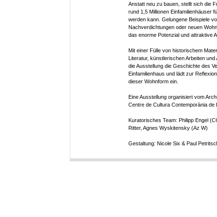
Anstatt neu zu bauen, stellt sich die 
rund 1,5 Millionen Einfamilienhäuser 
werden kann. Gelungene Beispiele 
Nachverdichtungen oder neuen Wohn-
das enorme Potenzial und attraktive A
Mit einer Fülle von historischem Mater
Literatur, künstlerischen Arbeiten un
die Ausstellung die Geschichte des V
Einfamilienhaus und lädt zur Reflexio
dieser Wohnform ein.
Eine Ausstellung organisiert vom Arc
Centre de Cultura Contemporània de 
Kuratorisches Team: Philipp Engel (
Ritter, Agnes Wyskitensky (Az W)
Gestaltung: Nicole Six & Paul Petritsc