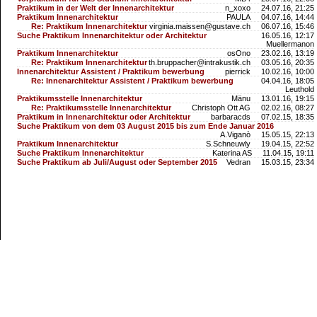
Praktikum in der Welt der Innenarchitektur
n_xoxo
24.07.16, 21:25
Praktikum Innenarchitektur
PAULA
04.07.16, 14:44
Re: Praktikum Innenarchitektur
virginia.maissen@gustave.ch
06.07.16, 15:46
Suche Praktikum Innenarchitektur oder Architektur
16.05.16, 12:17
Muellermanon
Praktikum Innenarchitektur
osOno
23.02.16, 13:19
Re: Praktikum Innenarchitektur
th.bruppacher@intrakustik.ch
03.05.16, 20:35
Innenarchitektur Assistent / Praktikum bewerbung
pierrick
10.02.16, 10:00
Re: Innenarchitektur Assistent / Praktikum bewerbung
04.04.16, 18:05
Leuthold
Praktikumsstelle Innenarchitektur
Mänu
13.01.16, 19:15
Re: Praktikumsstelle Innenarchitektur
Christoph Ott AG
02.02.16, 08:27
Praktikum in Innenarchitektur oder Architektur
barbaracds
07.02.15, 18:35
Suche Praktikum von dem 03 August 2015 bis zum Ende Januar 2016
A.Viganò
15.05.15, 22:13
Praktikum Innenarchitektur
S.Schneuwly
19.04.15, 22:52
Suche Praktikum Innenarchitektur
Katerina AS
11.04.15, 19:11
Suche Praktikum ab Juli/August oder September 2015
Vedran
15.03.15, 23:34