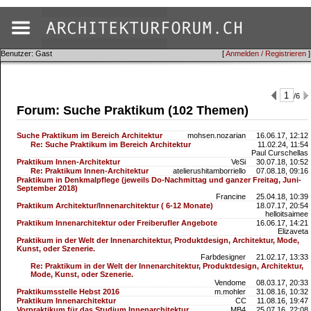
Benutzer: Gast
[
Anmelden / Registrieren
]
/6
Forum: Suche Praktikum (102 Themen)
Suche Praktikum im Bereich Architektur
mohsen.nozarian
16.06.17, 12:12
Re: Suche Praktikum im Bereich Architektur
11.02.24, 11:54
Paul Curschellas
Praktikum Innen-Architektur
VeSi
30.07.18, 10:52
Re: Praktikum Innen-Architektur
atelierushitamborriello
07.08.18, 09:16
Praktikum in Denkmalpflege (jeweils Do-Nachmittag und ganzer Freitag, Juni-
September 2018)
Francine
25.04.18, 10:39
Praktikum Architektur/Innenarchitektur ( 6-12 Monate)
18.07.17, 20:54
helloitsaimee
Praktikum Innenarchitektur oder Freiberufler Angebote
16.06.17, 14:21
Elizaveta
Praktikum in der Welt der Innenarchitektur, Produktdesign, Architektur, Mode,
Kunst, oder Szenerie.
Farbdesigner
21.02.17, 13:33
Re: Praktikum in der Welt der Innenarchitektur, Produktdesign, Architektur,
Mode, Kunst, oder Szenerie.
Vendome
08.03.17, 20:33
Praktikumsstelle Hebst 2016
m.mohler
31.08.16, 10:32
Praktikum Innenarchitektur
CC
11.08.16, 19:47
Vorpraktikum für das Studium Innenarchitektur
MB4
25.07.16, 22:08