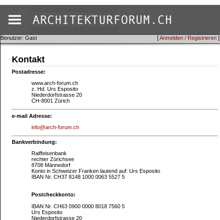
Benutzer: Gast
[
Anmelden / Registrieren
]
Kontakt
Postadresse:
www.arch-forum.ch
z. Hd. Urs Esposito
Niederdorfstrasse 20
CH-8001 Zürich
e-mail Adresse:
info@arch-forum.ch
Bankverbindung:
Raiffeisenbank
rechter Zürichsee
8708 Männedorf
Konto in Schweizer Franken lautend auf: Urs Esposito
IBAN Nr. CH37 8148 1000 0063 5527 5
Postcheckkonto:
IBAN Nr. CH63 0900 0000 8018 7560 5
Urs Esposito
Niederdorfstrasse 20