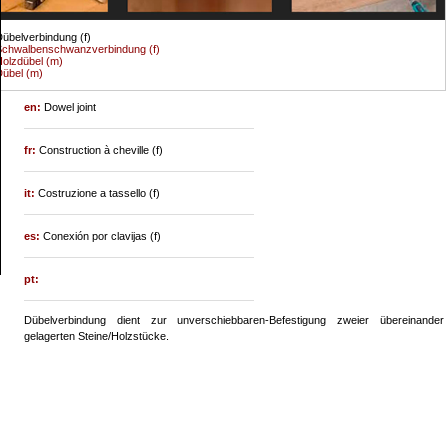
übelverbindung (f)
chwalbenschwanzverbindung (f)
olzdübel (m)
übel (m)
en:
Dowel joint
fr:
Construction à cheville (f)
it:
Costruzione a tassello (f)
es:
Conexión por clavijas (f)
pt:
Dübelverbindung dient zur unverschiebbaren-Befestigung zweier übereinander
gelagerten Steine/Holzstücke.