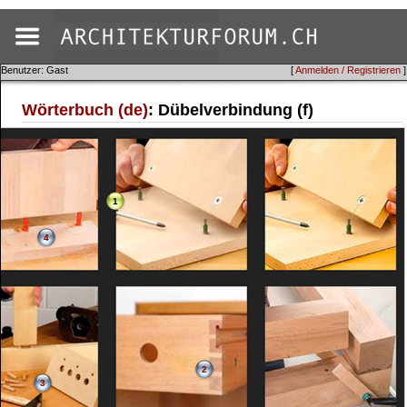
Benutzer: Gast
[
Anmelden / Registrieren
]
Wörterbuch (de)
: Dübelverbindung (f)
1
4
2
3