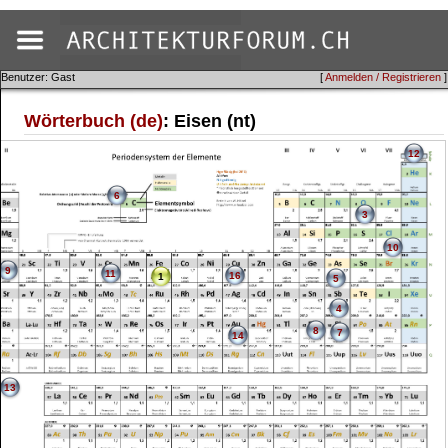
Benutzer: Gast
[
Anmelden / Registrieren
]
Wörterbuch (de)
: Eisen (nt)
12
6
3
10
9
11
16
1
5
4
8
7
14
13