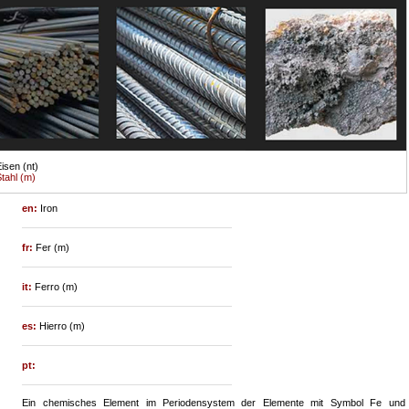
isen (nt)
tahl (m)
en:
Iron
fr:
Fer (m)
it:
Ferro (m)
es:
Hierro (m)
pt:
Ein chemisches Element im Periodensystem der Elemente mit Symbol Fe und