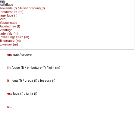
12
tandfuge
ewände (f) / Ausschrägung (f)
enstersturz (m)
agerfuge (f)
Bord
Wassernase
übelachse (f)
Sandfuge
adenfalz (m)
ntlastungssturz (m)
intersturz (m)
bweiser (m)
en:
gap / groove
fr:
fugue (f) / emboîture (f) / joint (m)
it:
fuga (f) / crepa (f) / fessura (f)
es:
fuga (f) / junta (f)
pt: