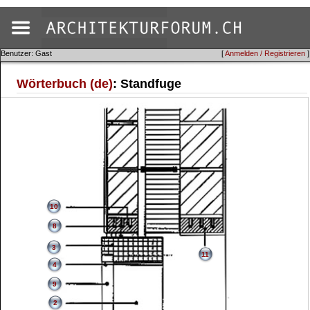
Benutzer: Gast
[
Anmelden / Registrieren
]
Wörterbuch (de)
: Standfuge
10
8
3
11
4
9
2