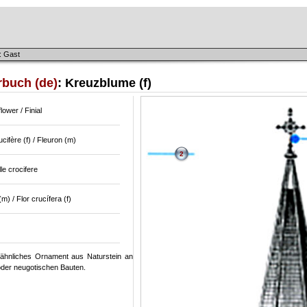
: Gast
rbuch (de)
: Kreuzblume (f)
lower / Finial
ucifère (f) / Fleuron (m)
2
lle crocifere
(m) / Flor crucífera (f)
ähnliches Ornament aus Naturstein an
oder neugotischen Bauten.