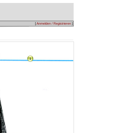
[
Anmelden / Registrieren
]
1