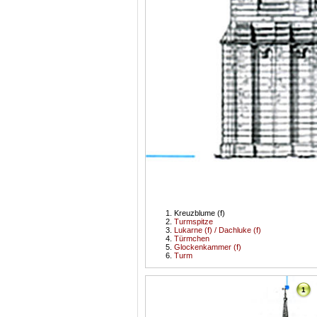
Kreuzblume (f)
Turmspitze
Lukarne (f) / Dachluke (f)
Türmchen
Glockenkammer (f)
Turm
1