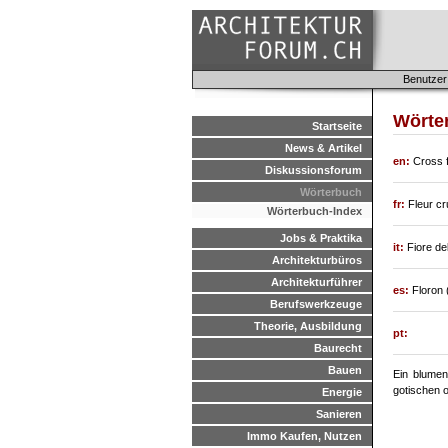
Benutzer
Wörte
Startseite
News & Artikel
en:
Cross f
Diskussionsforum
Wörterbuch
fr:
Fleur cr
Wörterbuch-Index
Jobs & Praktika
it:
Fiore de
Architekturbüros
Architekturführer
es:
Floron 
Berufswerkzeuge
Theorie, Ausbildung
pt:
Baurecht
Bauen
Ein blumen
gotischen 
Energie
Sanieren
Immo Kaufen, Nutzen