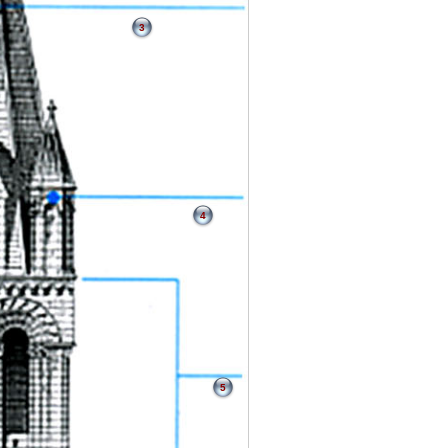
3
4
5