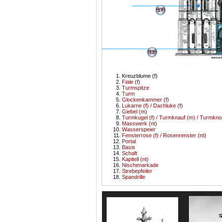
17
12
Kreuzblume (f)
Fiale (f)
Turmspitze
Turm
Glockenkammer (f)
Lukarne (f) / Dachluke (f)
Giebel (m)
Turmkugel (f) / Turmknauf (m) / Turmkno
Masswerk (nt)
Wasserspeier
Fensterrose (f) / Rosenrenster (nt)
Portal
Basis
Schaft
Kapitell (nt)
Nischenarkade
Strebepfeiler
Spandrille