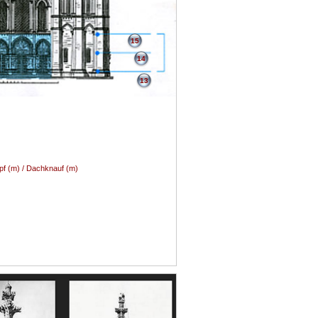
15
14
13
pf (m) / Dachknauf (m)