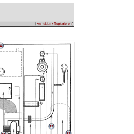
[
Anmelden / Registrieren
]
11
19
21