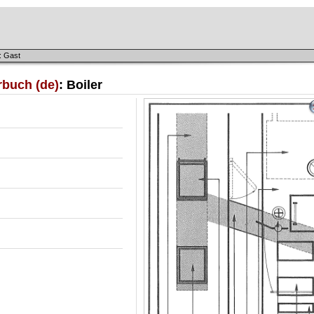
: Gast
rbuch (de)
: Boiler