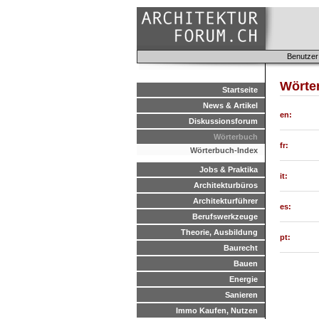
Benutzer
Wörte
Startseite
News & Artikel
en:
Diskussionsforum
Wörterbuch
fr:
Wörterbuch-Index
Jobs & Praktika
it:
Architekturbüros
Architekturführer
es:
Berufswerkzeuge
Theorie, Ausbildung
pt:
Baurecht
Bauen
Energie
Sanieren
Immo Kaufen, Nutzen