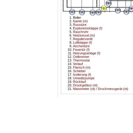
6
1
9
7
8
2
3
5
4
Boiler
Kamin (m)
Russtüre
Explosionsklappe (f)
Rauchrohr
Heizkessel (m)
Regulierventli
Luftklappe (f)
Aschentüre
Feuertür (f)
Heizungsanlage (f)
Oelbrenner
Thermostat
Vorlauf
Flansch (m)
Schieber
Isolierung (f)
Umwälzpumpe
Rücklauf
Druckgefäss (nt)
Manometer (nt) / Druckmessgerät (nt)