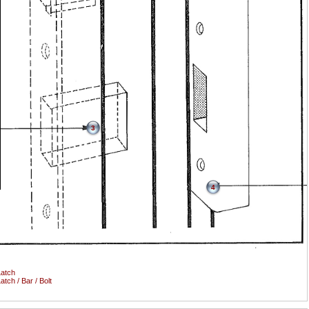
3
4
atch
atch / Bar / Bolt