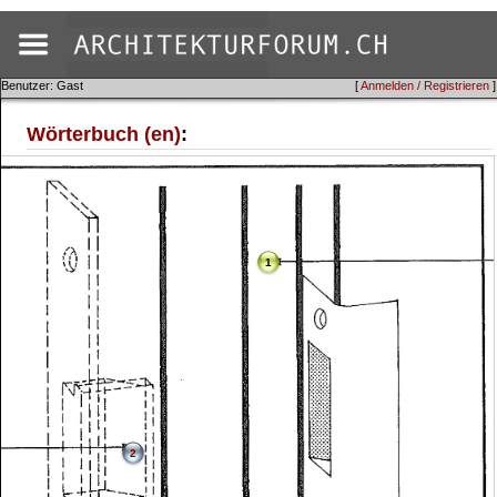
Benutzer: Gast
[
Anmelden / Registrieren
]
Wörterbuch (en)
:
1
2