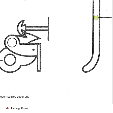
1
ever handle / Lever grip
de:
Hebelgriff (m)