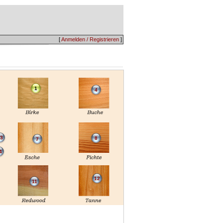
[
Anmelden / Registrieren
]
1
4
3
8
7
4
12
11