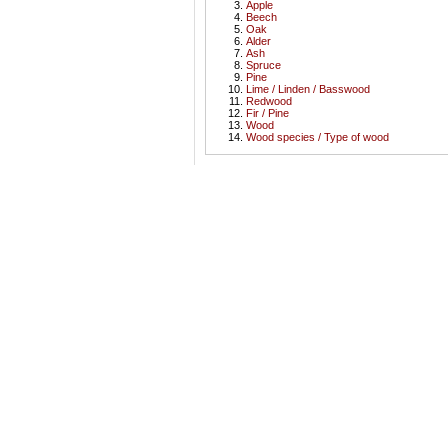
Apple
Beech
Oak
Alder
Ash
Spruce
Pine
Lime / Linden / Basswood
Redwood
Fir / Pine
Wood
Wood species / Type of wood