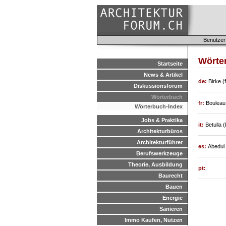
Benutzer
Wörte
Startseite
News & Artikel
de:
Birke (
Diskussionsforum
Wörterbuch
fr:
Bouleau
Wörterbuch-Index
Jobs & Praktika
it:
Betulla 
Architekturbüros
Architekturführer
es:
Abedul 
Berufswerkzeuge
Theorie, Ausbildung
pt:
Baurecht
Bauen
Energie
Sanieren
Immo Kaufen, Nutzen