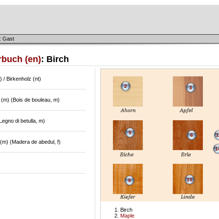
: Gast
rbuch (en)
: Birch
f) / Birkenholz (nt)
2
3
 (m) (Bois de bouleau, m)
(Legno di betulla, m)
5
6
1
(m) (Madera de abedul, f)
1
10
9
Birch
Maple