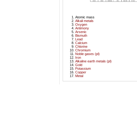
Atomic mass
Alkali metals
Oxygen
Antimony
Arsenic
Bismuth
Lead
Calcium
Chlorine
Chromium
Noble gases (pl)
Iron
Alkaline earth metals (pl)
Gold
Potassium
Copper
Metal