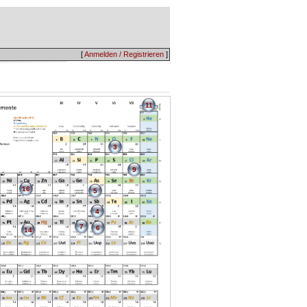
[
Anmelden / Registrieren
]
11
3
9
16
5
4
7
6
14