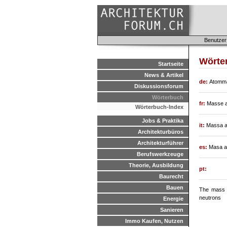
Benutzer
Wörte
Startseite
News & Artikel
de:
Atomma
Diskussionsforum
Wörterbuch
fr:
Masse a
Wörterbuch-Index
Jobs & Praktika
it:
Massa a
Architekturbüros
Architekturführer
es:
Masa at
Berufswerkzeuge
Theorie, Ausbildung
pt:
Baurecht
Bauen
The mass o
neutrons
Energie
Sanieren
Immo Kaufen, Nutzen