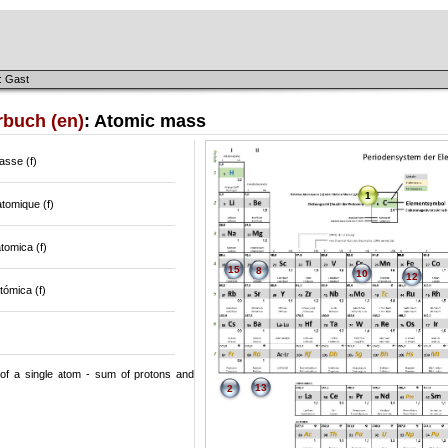
: Gast
rbuch (en)
: Atomic mass
sse (f)
1
tomique (f)
tomica (f)
15
8
10
12
ómica (f)
f a single atom - sum of protons and
13
2