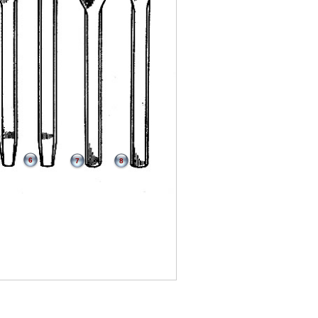
6
7
8