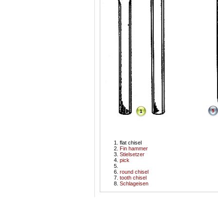
5
1
flat chisel
Fin hammer
Stielsetzer
pick
round chisel
tooth chisel
Schlageisen