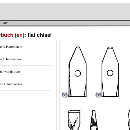
: Gast
rbuch (en)
: flat chisel
sen / Handsetzer
en / Handsetzer
en / Handsetzer
sen / Handsetzer
2
3