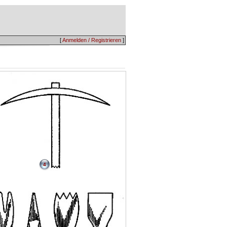
[
Anmelden / Registrieren
]
4