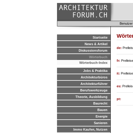
Benutzer
Wörte
Startseite
News & Artikel
de:
Prellei
Diskussionsforum
Wörterbuch
fr:
Prelleis
Wörterbuch-Index
Jobs & Praktika
it:
Prelleis
Architekturbüros
Architekturführer
es:
Prellei
Berufswerkzeuge
Theorie, Ausbildung
pt:
Baurecht
Bauen
Energie
Sanieren
Immo Kaufen, Nutzen