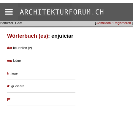
Benutzer: Gast
[
Anmelden / Registrieren
]
Wörterbuch (es)
: enjuiciar
de:
beurteilen (v)
en:
judge
fr:
juger
it:
giudicare
pt: