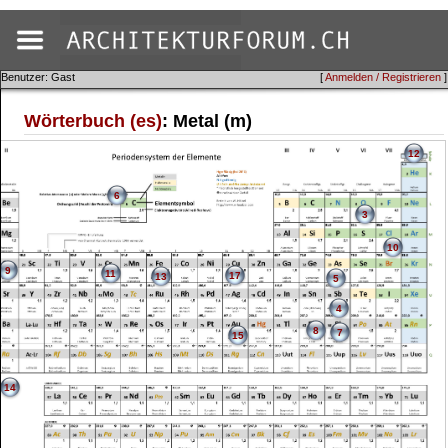
Benutzer: Gast
[
Anmelden / Registrieren
]
Wörterbuch (es)
: Metal (m)
12
6
3
10
9
11
17
13
5
4
8
7
15
14