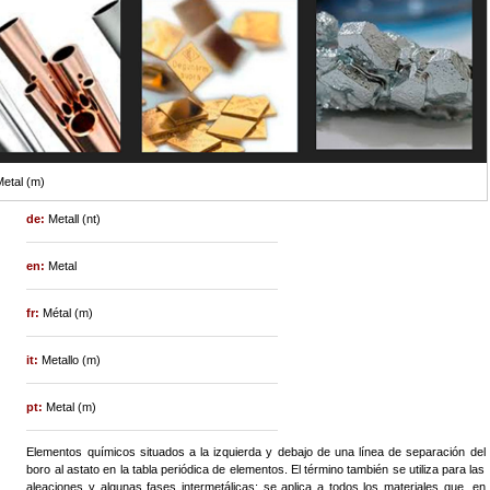
etal (m)
de:
Metall (nt)
en:
Metal
fr:
Métal (m)
it:
Metallo (m)
pt:
Metal (m)
Elementos químicos situados a la izquierda y debajo de una línea de separación del
boro al astato en la tabla periódica de elementos. El término también se utiliza para las
aleaciones y algunas fases intermetálicas; se aplica a todos los materiales que, en