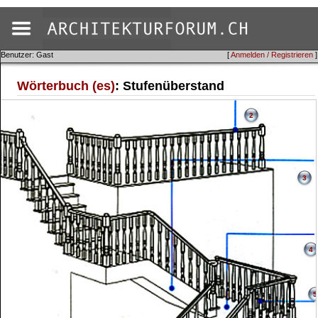
Benutzer: Gast
[
Anmelden / Registrieren
]
Wörterbuch (es)
: Stufenüberstand
2
3
4
5