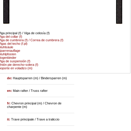
iga principal (f) / Viga de celosía (f)
iga del collar (f)
iga de cumbrera (f) / Correa de cumbrera (f)
igas del techo (f.pl)
tuhlsäule
parrenauflage
tuhlpfosten
Bogenbinder
iga de suspensión (f)
nión pie derecho-solera (f)
oporte en voladizo (m)
de:
Hauptsparren (m) / Bindersparren (m)
en:
Main rafter / Truss rafter
fr:
Chevron principal (m) / Chevron de
charpente (m)
it:
Trave principale / Trave a traliccio