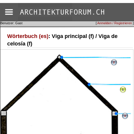
Benutzer: Gast
[
Anmelden / Registrieren
]
Wörterbuch (es)
: Viga principal (f) / Viga de
celosía (f)
2
1
3