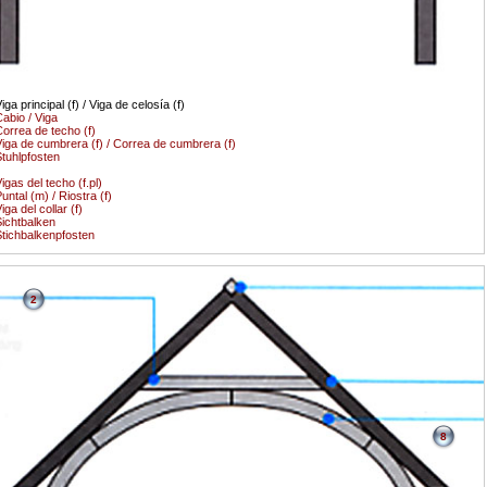
iga principal (f) / Viga de celosía (f)
abio / Viga
orrea de techo (f)
iga de cumbrera (f) / Correa de cumbrera (f)
tuhlpfosten
igas del techo (f.pl)
untal (m) / Riostra (f)
iga del collar (f)
ichtbalken
tichbalkenpfosten
2
8