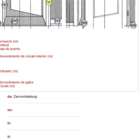
1
3
4
7
10
15
Armazón (m)
mbral
oja de puerta
evestimiento de zócalo interior (m)
ulsador (m)
evestimiento de galce
ócalo (m)
de:
Zierverkleidung
en:
fr:
it: