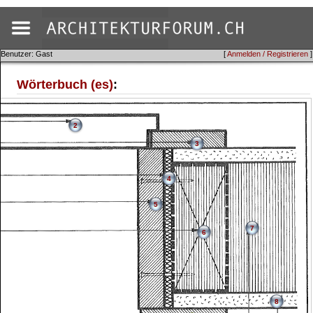
Benutzer: Gast
[
Anmelden / Registrieren
]
Wörterbuch (es)
:
2
3
4
5
7
6
8