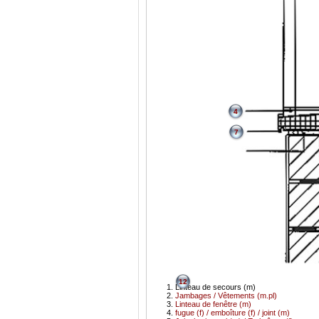
4
7
12
Linteau de secours (m)
Jambages / Vêtements (m.pl)
Linteau de fenêtre (m)
fugue (f) / emboîture (f) / joint (m)