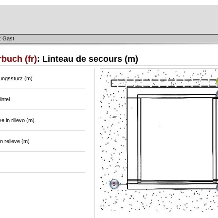
: Gast
buch (fr)
: Linteau de secours (m)
tungssturz (m)
intel
e in rilievo (m)
en relieve (m)
5