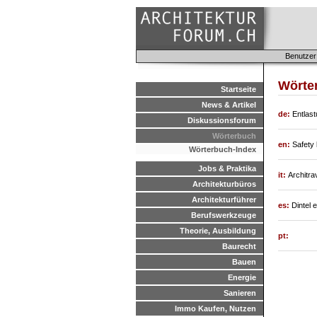
Benutzer
Wörter
Startseite
News & Artikel
de:
Entlas
Diskussionsforum
Wörterbuch
en:
Safety l
Wörterbuch-Index
Jobs & Praktika
it:
Architrav
Architekturbüros
Architekturführer
es:
Dintel 
Berufswerkzeuge
Theorie, Ausbildung
pt:
Baurecht
Bauen
Energie
Sanieren
Immo Kaufen, Nutzen