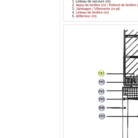
Linteau de secours (m)
Appui de fenêtre (m) / Rebord de fenêtre 
Jambages / Vêtements (m.pl)
Linteau de fenêtre (m)
déflecteur (m)
1
9
3
5
10
2