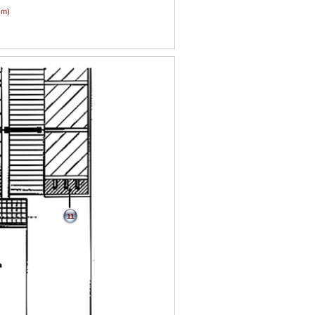
(m)
11