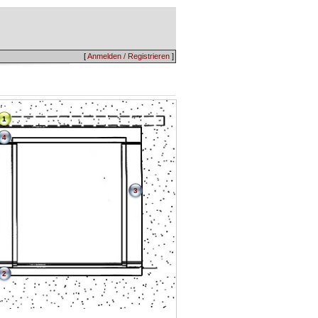
[
Anmelden / Registrieren
]
1
4
3
2