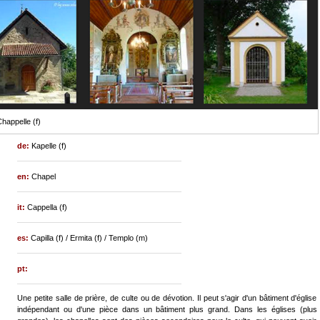
happelle (f)
de:
Kapelle (f)
en:
Chapel
it:
Cappella (f)
es:
Capilla (f) / Ermita (f) / Templo (m)
pt:
Une petite salle de prière, de culte ou de dévotion. Il peut s'agir d'un bâtiment d'église
indépendant ou d'une pièce dans un bâtiment plus grand. Dans les églises (plus