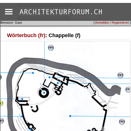
Benutzer: Gast
[
Anmelden / Registrieren
]
Wörterbuch (fr)
: Chappelle (f)
9
6
7
1
2
5