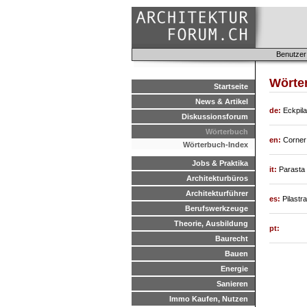
Benutzer
Wörter
Startseite
News & Artikel
de:
Eckpila
Diskussionsforum
Wörterbuch
en:
Corner
Wörterbuch-Index
Jobs & Praktika
it:
Parasta
Architekturbüros
Architekturführer
es:
Pilastra
Berufswerkzeuge
Theorie, Ausbildung
pt:
Baurecht
Bauen
Energie
Sanieren
Immo Kaufen, Nutzen