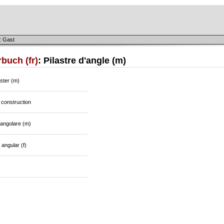
: Gast
buch (fr)
: Pilastre d'angle (m)
ster (m)
 construction
 angolare (m)
 angular (f)