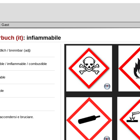
: Gast
buch (it)
: infiammabile
lich / brennbar (adj)
le / imflammable / combustible
able
7
ble
 accendersi e bruciare.
6