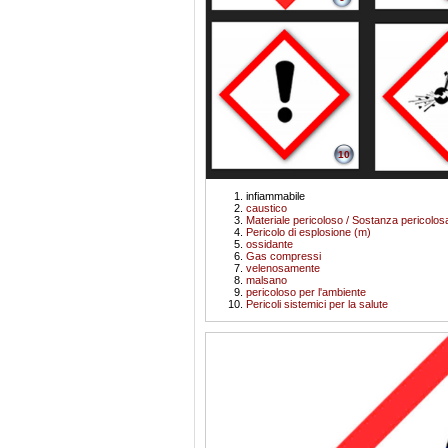
10
infiammabile
caustico
Materiale pericoloso / Sostanza pericolosa
Pericolo di esplosione (m)
ossidante
Gas compressi
velenosamente
malsano
pericoloso per l'ambiente
Pericoli sistemici per la salute