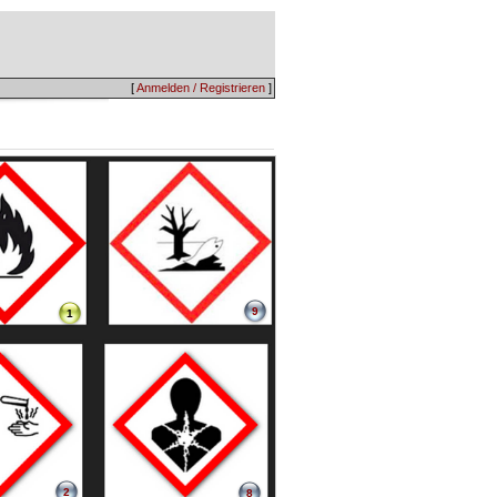
[
Anmelden / Registrieren
]
9
1
2
8