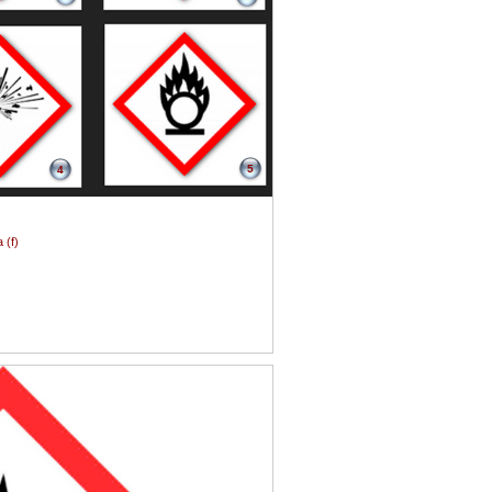
5
4
 (f)