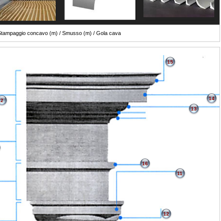
tampaggio concavo (m) / Smusso (m) / Gola cava
15
14
2
13
16
11
12