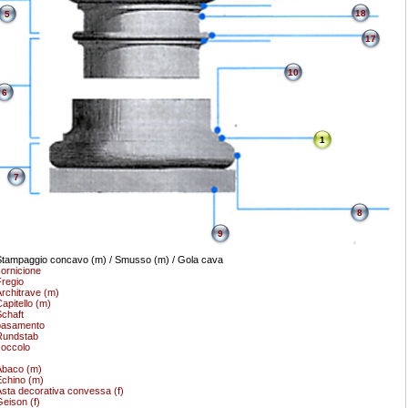
18
5
17
10
6
1
7
8
9
tampaggio concavo (m) / Smusso (m) / Gola cava
ornicione
regio
rchitrave (m)
apitello (m)
chaft
basamento
Rundstab
occolo
Abaco (m)
chino (m)
sta decorativa convessa (f)
eison (f)