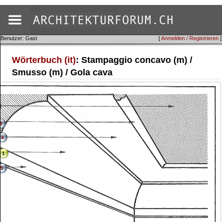
Benutzer: Gast
[
Anmelden / Registrieren
]
Wörterbuch (it)
: Stampaggio concavo (m) /
Smusso (m) / Gola cava
3
4
1
5