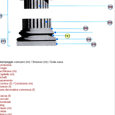
16
6
15
20
1
14
7
13
tampaggio concavo (m) / Smusso (m) / Gola cava
ornicione
regio
rchitrave (m)
apitello (m)
chaft
basamento
ornice (f) / Cornicione (m)
eison (f)
sta decorativa convessa (f)
ascia (f)
occolo
Rundstab
teg
lauto (m)
oluta
Abaco (m)