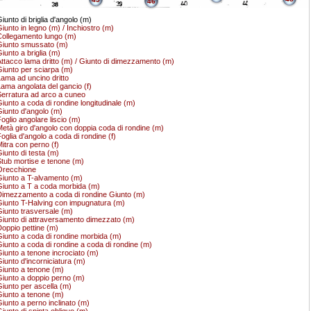
46
iunto di briglia d'angolo (m)
iunto in legno (m) / Inchiostro (m)
ollegamento lungo (m)
iunto smussato (m)
iunto a briglia (m)
ttacco lama dritto (m) / Giunto di dimezzamento (m)
iunto per sciarpa (m)
ama ad uncino dritto
ama angolata del gancio (f)
erratura ad arco a cuneo
iunto a coda di rondine longitudinale (m)
iunto d'angolo (m)
oglio angolare liscio (m)
età giro d'angolo con doppia coda di rondine (m)
oglia d'angolo a coda di rondine (f)
itra con perno (f)
iunto di testa (m)
tub mortise e tenone (m)
Orecchione
iunto a T-alvamento (m)
iunto a T a coda morbida (m)
imezzamento a coda di rondine Giunto (m)
iunto T-Halving con impugnatura (m)
iunto trasversale (m)
iunto di attraversamento dimezzato (m)
oppio pettine (m)
iunto a coda di rondine morbida (m)
iunto a coda di rondine a coda di rondine (m)
iunto a tenone incrociato (m)
iunto d'incorniciatura (m)
iunto a tenone (m)
iunto a doppio perno (m)
iunto per ascella (m)
iunto a tenone (m)
iunto a perno inclinato (m)
iunto di spinta obliquo (m)