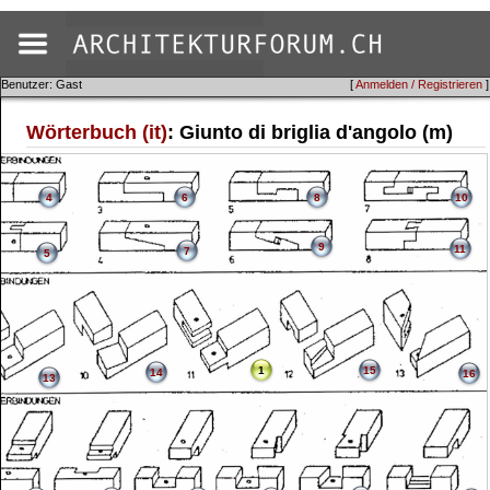
Benutzer: Gast
[
Anmelden / Registrieren
]
Wörterbuch (it)
: Giunto di briglia d'angolo (m)
4
6
8
10
9
11
7
5
1
15
14
16
13