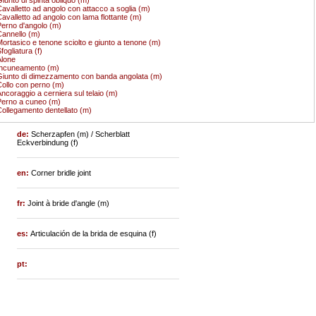
avalletto ad angolo con attacco a soglia (m)
avalletto ad angolo con lama flottante (m)
erno d'angolo (m)
annello (m)
ortasico e tenone sciolto e giunto a tenone (m)
fogliatura (f)
lone
Incuneamento (m)
iunto di dimezzamento con banda angolata (m)
ollo con perno (m)
ncoraggio a cerniera sul telaio (m)
erno a cuneo (m)
ollegamento dentellato (m)
de:
Scherzapfen (m) / Scherblatt
Eckverbindung (f)
en:
Corner bridle joint
fr:
Joint à bride d'angle (m)
es:
Articulación de la brida de esquina (f)
pt: