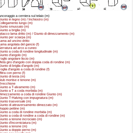
1
48
46
47
ncoraggio a cerniera sul telaio (m)
iunto in legno (m) / Inchiostro (m)
ollegamento lungo (m)
iunto smussato (m)
iunto a briglia (m)
ttacco lama dritto (m) / Giunto di dimezzamento (m)
iunto per sciarpa (m)
ama ad uncino dritto
ama angolata del gancio (f)
erratura ad arco a cuneo
iunto a coda di rondine longitudinale (m)
iunto d'angolo (m)
oglio angolare liscio (m)
età giro d'angolo con doppia coda di rondine (m)
iunto di briglia d'angolo (m)
oglia d'angolo a coda di rondine (f)
itra con perno (f)
iunto di testa (m)
tub mortise e tenone (m)
Orecchione
iunto a T-alvamento (m)
iunto a T a coda morbida (m)
imezzamento a coda di rondine Giunto (m)
iunto T-Halving con impugnatura (m)
iunto trasversale (m)
iunto di attraversamento dimezzato (m)
oppio pettine (m)
iunto a coda di rondine morbida (m)
iunto a coda di rondine a coda di rondine (m)
iunto a tenone incrociato (m)
iunto d'incorniciatura (m)
iunto a tenone (m)
iunto a doppio perno (m)