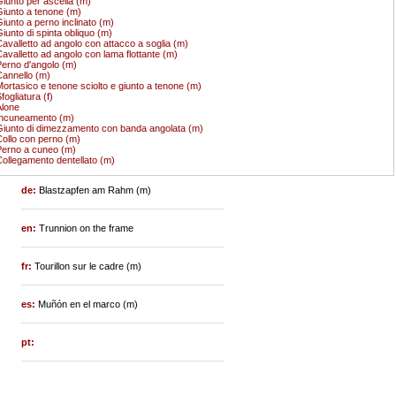
iunto per ascella (m)
iunto a tenone (m)
iunto a perno inclinato (m)
iunto di spinta obliquo (m)
avalletto ad angolo con attacco a soglia (m)
avalletto ad angolo con lama flottante (m)
erno d'angolo (m)
annello (m)
ortasico e tenone sciolto e giunto a tenone (m)
fogliatura (f)
lone
Incuneamento (m)
iunto di dimezzamento con banda angolata (m)
ollo con perno (m)
erno a cuneo (m)
ollegamento dentellato (m)
de:
Blastzapfen am Rahm (m)
en:
Trunnion on the frame
fr:
Tourillon sur le cadre (m)
es:
Muñón en el marco (m)
pt: