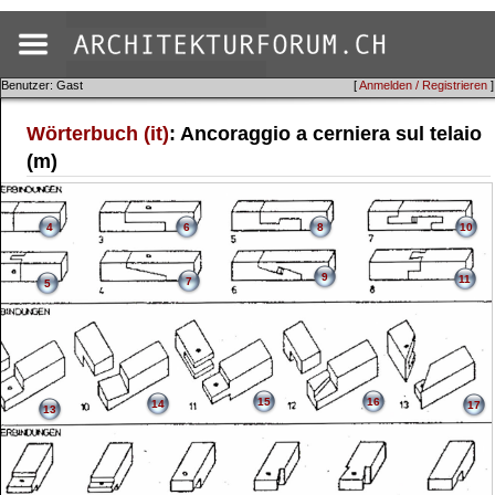
Benutzer: Gast
[
Anmelden / Registrieren
]
Wörterbuch (it)
: Ancoraggio a cerniera sul telaio
(m)
4
6
8
10
9
11
7
5
15
16
14
17
13