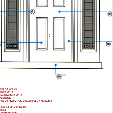
5
10
9
inestra laterale
tipite porta
aniglia della porta
uerleiste
alo centrale / Palo della finestra / Montante
inestra del ventilatore
oglia
enkrechtstab