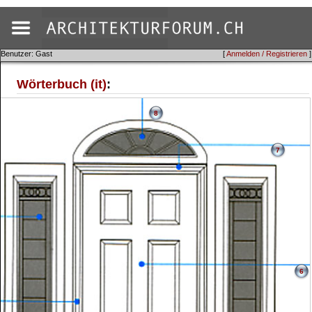
Benutzer: Gast
[
Anmelden / Registrieren
]
Wörterbuch (it)
:
8
7
6