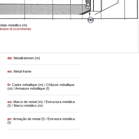
6
elaio metallico (m)
inario di scorrimento
de:
Metallrahmen (m)
en:
Metal frame
fr:
Cadre métallique (m) / Châssis métallique
(m) / Armature métallique (f)
es:
Marco de metal (m) / Estructura metálica
(f) / Marco metálico (m)
pt:
Armação de metal (f) / Estrutura metálica
(f)