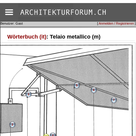
Benutzer: Gast
[
Anmelden / Registrieren
]
Wörterbuch (it)
: Telaio metallico (m)
5
6
3
7
2
4