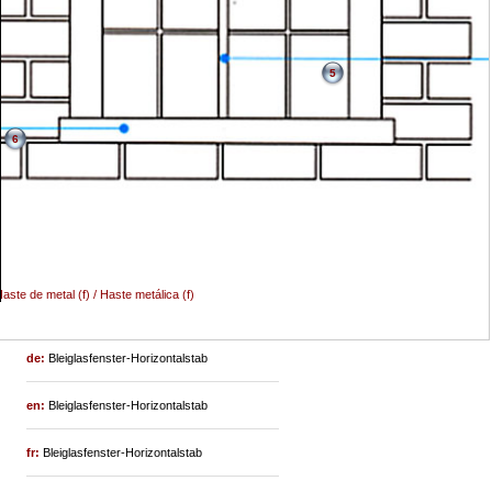
5
6
aste de metal (f) / Haste metálica (f)
de:
Bleiglasfenster-Horizontalstab
en:
Bleiglasfenster-Horizontalstab
fr:
Bleiglasfenster-Horizontalstab