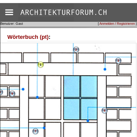
Benutzer: Gast
[
Anmelden / Registrieren
]
Wörterbuch (pt)
:
2
3
1
8
9
4
7