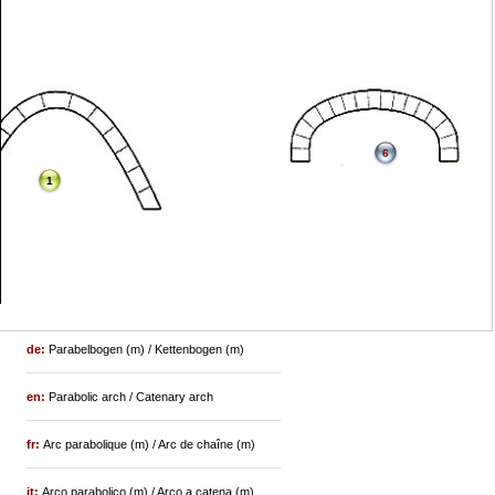
6
1
de:
Parabelbogen (m) / Kettenbogen (m)
en:
Parabolic arch / Catenary arch
fr:
Arc parabolique (m) / Arc de chaîne (m)
it:
Arco parabolico (m) / Arco a catena (m)