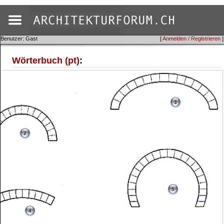
Benutzer: Gast
[
Anmelden / Registrieren
]
Wörterbuch (pt)
:
3
2
5
4