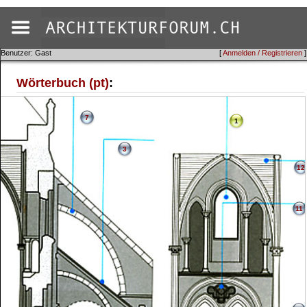
Benutzer: Gast
[
Anmelden / Registrieren
]
Wörterbuch (pt)
:
7
1
3
12
11