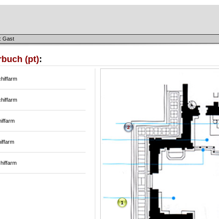
: Gast
buch (pt)
:
hiffarm
hiffarm
iffarm
2
iffarm
hiffarm
1