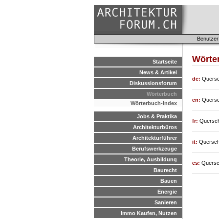
Benutzer
Wörter
Startseite
News & Artikel
de:
Quersc
Diskussionsforum
Wörterbuch
en:
Quersc
Wörterbuch-Index
Jobs & Praktika
fr:
Quersch
Architekturbüros
Architekturführer
it:
Quersch
Berufswerkzeuge
Theorie, Ausbildung
es:
Quersc
Baurecht
Bauen
Energie
Sanieren
Immo Kaufen, Nutzen