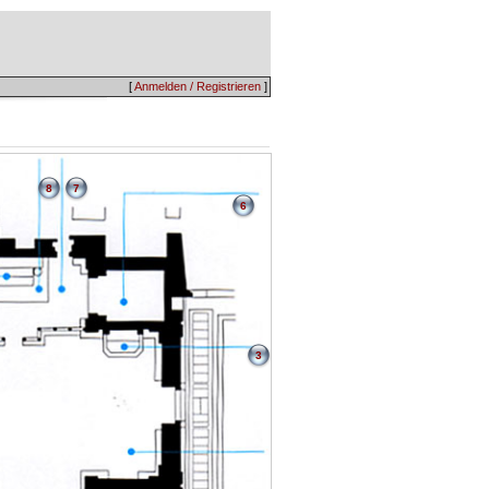
[
Anmelden / Registrieren
]
8
7
6
3