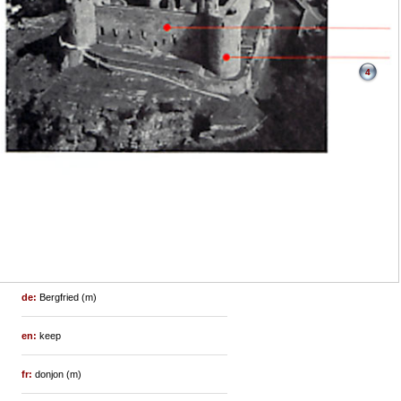
4
de:
Bergfried (m)
en:
keep
fr:
donjon (m)