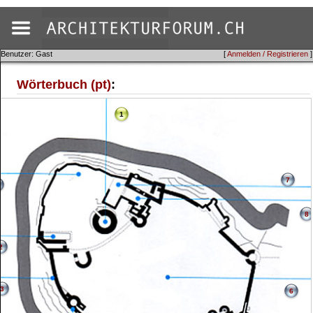
Benutzer: Gast
[
Anmelden / Registrieren
]
Wörterbuch (pt)
:
1
7
8
2
3
6